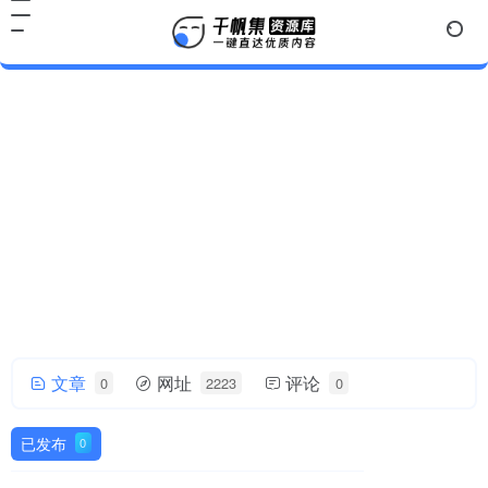
千帆集
文章
网址
评论
0
2223
0
帅气的我简直无法用语言描述！
已发布
0