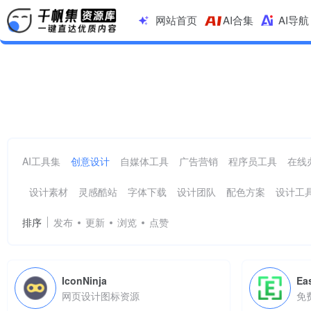
网站首页
AI合集
AI导航
图标下载
共 10 篇网址
AI工具集
创意设计
自媒体工具
广告营销
程序员工具
在线
设计素材
灵感酷站
字体下载
设计团队
配色方案
设计工
排序
发布
更新
浏览
点赞
IconNinja
Ea
网页设计图标资源
免