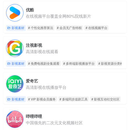
优酷
在线视频平台覆盖全网80%院线新片
影视素材
# 个性化推荐算法
# 会员无广告特权
# 在线视频平台
注视影视
高清影视在线观看
影视素材
# 免费电视剧全集观看
# 多终端影视播放平台
# 影视资源分类检索工
爱奇艺
高清影视在线播放平台
影视素材
# VIP 影视会员服务
# 多端同步追剧工具
# 影视互动社交社区
哔哩哔哩
中国领先的二次元文化视频社区