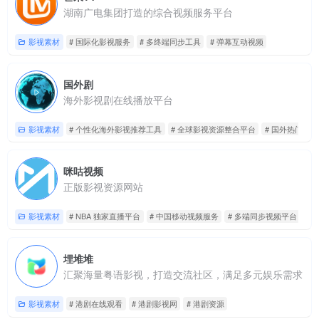
湖南广电集团打造的综合视频服务平台
影视素材
# 国际化影视服务
# 多终端同步工具
# 弹幕互动视频
国外剧
海外影视剧在线播放平台
影视素材
# 个性化海外影视推荐工具
# 全球影视资源整合平台
# 国外热门剧
咪咕视频
正版影视资源网站
影视素材
# NBA 独家直播平台
# 中国移动视频服务
# 多端同步视频平台
埋堆堆
汇聚海量粤语影视，打造交流社区，满足多元娱乐需求
影视素材
# 港剧在线观看
# 港剧影视网
# 港剧资源