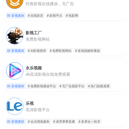
经典影视在线播放，无广告
影视素材
# 在线影音
# 影视平台
# 电影网
影视工厂
免费影视网站
影视素材
# AI影视推荐
# 免费影视网站
# 多线路解析播放
永乐视频
4k高清影视在线免费观看
影视素材
# 免费影视播放平台
# 无广告观影平台
# 热门剧集观看
乐视
高清影视平台
影视素材
# 会员增值服务
# 体育赛事直播
# 多屏合一技术