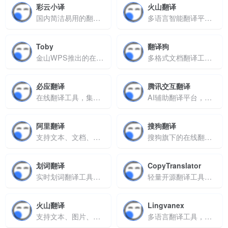
彩云小译
火山翻译
国内简洁易用的翻译工具
多语言智能翻译平台，支持文档音视频翻译与实时同传字幕
Toby
翻译狗
金山WPS推出的在线翻译平台，支持文本翻译和人工专业服务
多格式文档翻译工具，支持语种互译与格式保留
必应翻译
腾讯交互翻译
在线翻译工具，集成文本识别、语音转写及OCR功能
AI辅助翻译平台，支持交互式翻译、多格式文件与跨场景适配
阿里翻译
搜狗翻译
支持文本、文档、图片、视频及语音翻译
搜狗旗下的在线翻译工具
划词翻译
CopyTranslator
实时划词翻译工具，支持多格式内容翻译与跨平台调用
轻量开源翻译工具，支持PDF优化与复制即翻译
火山翻译
Lingvanex
支持文本、图片、视频、语音翻译，保留原格式与排版
多语言翻译工具，支持文本语音文档实时转换