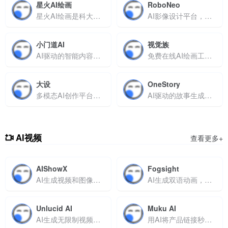
星火AI绘画
RoboNeo
星火AI绘画是科大讯飞推出的多模态AI工具，集成文本理解、图像生成
AI影像设计平台，一句话生成专业视觉内容
小门道AI
视觉族
AI驱动的智能内容创作与多模态交互平台，支持绘画、问答及图片处理
免费在线AI绘画工具，输入文字即可生成高质量艺术图片，支持中英双语与灵活参数调整
大设
OneStory
多模态AI创作平台，支持文生图、视频生成及老照片修复
AI驱动的故事生成助手，快速将文字创意转化为分镜脚本与视觉作品
AI视频
查看更多+
AIShowX
Fogsight
AI生成视频和图像，免费又高效
AI生成双语动画，支持概念输入与实时调优
Unlucid AI
Muku AI
AI生成无限制视频和图像，免费又高效
用AI将产品链接秒变爆款UGC视频，轻松提升广告转化