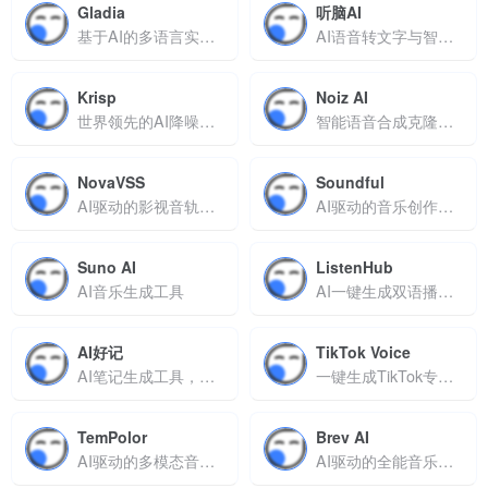
Gladia
听脑AI
基于AI的多语言实时语音转录和分析
AI语音转文字与智能会议助手，支持多语言及在线视频解析
Krisp
Noiz AI
世界领先的AI降噪应用
智能语音合成克隆，让多语言创作更高效
NovaVSS
Soundful
AI驱动的影视音轨分离工具，一键提取人声、背景音乐与特效声
AI驱动的音乐创作与分发平台，支持150+风格生成及商业版权授权
Suno AI
ListenHub
AI音乐生成工具
AI一键生成双语播客，智能适配学习与创作需求
AI好记
TikTok Voice
AI笔记生成工具，支持音视频转图文、思维导图与双语对照
一键生成TikTok专业语音，提升视频吸引力
TemPolor
Brev AI
AI驱动的多模态音乐生成平台，支持视频分析与免版权音效库
AI驱动的全能音乐生成平台，让文字秒变专业级原创音乐