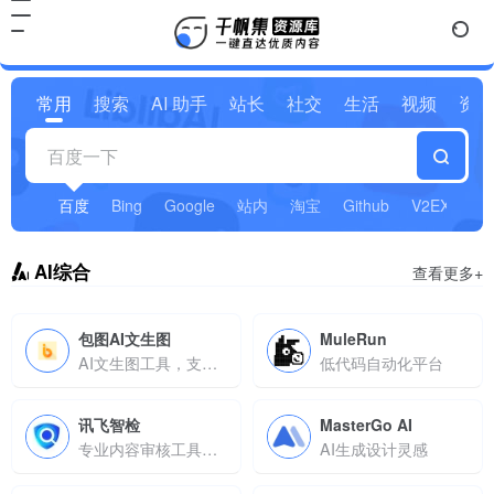
常用
搜索
AI 助手
站长
社交
生活
视频
资源
百度
Bing
Google
站内
淘宝
Github
V2EX
AI综合
查看更多+
包图AI文生图
MuleRun
AI文生图工具，支持60 + 风格生成，3分钟出图且提供商用版权
低代码自动化平台
讯飞智检
MasterGo AI
专业内容审核工具，支持文本校对与多格式风险检测
AI生成设计灵感