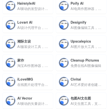
HairstyleAI
Poify AI
AI驱动的发型设计工具，支持脸型适配与实时效果预览
AI电商作图神器，一键生成虚拟试衣与专业商品图
Lovart AI
Designify
AI设计代理平台，支持多模态内容生成与全链路协作
AI图像编辑工具，自动优化图片背景色彩与阴影
潮际主设
Upscalepics
AI服装设计工具，支持线稿转成衣与面料实时替换
AI图片放大工具，支持8K高清输出与智能细节增强
家作
Cleanup Pictures
淘宝AI作图神器，一键生成虚拟试衣与专业商品图
免费在线AI图像编辑
iLoveIMG
Civitai
在线图片处理平台，支持批量转换压缩与编辑
AI艺术爱好者创建的开源平台，旨在为创作者提供模型共享
AI Vector
包图AI文生图
AI驱动的矢量设计平台，支持零代码生成
AI文生图工具，支持60 + 风格生成，3分钟出图且提供商用版权