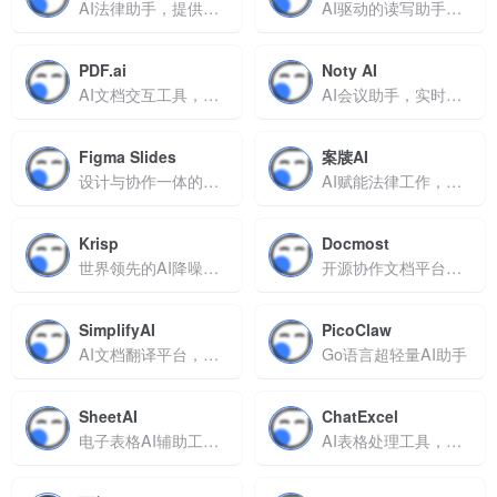
AI法律助手，提供全天候咨询与文书生成服务
AI驱动的读写助手，支持主题聚合与全流程内容创作
PDF.ai
Noty AI
AI文档交互工具，支持智能问答、多格式处理与来源追溯
AI会议助手，实时转录会议并生成任务与摘要
Figma Slides
案牍AI
设计与协作一体的在线幻灯片工具，支持原型嵌入
AI赋能法律工作，智能审查合同与尽职调查
Krisp
Docmost
世界领先的AI降噪应用
开源协作文档平台，支持实时编辑与知识管理
SimplifyAI
PicoClaw
AI文档翻译平台，支持多格式排版保留与术语管理
Go语言超轻量AI助手
SheetAI
ChatExcel
电子表格AI辅助工具，支持公式生成与文本智能处理
AI表格处理工具，用自然语言实现数据运算与可视化