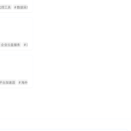
代理工具
# 数据采集服务
# 企业云盘服务
# 团队共享工具
# 在线文档协作
多平台加速器
# 海外网站访问