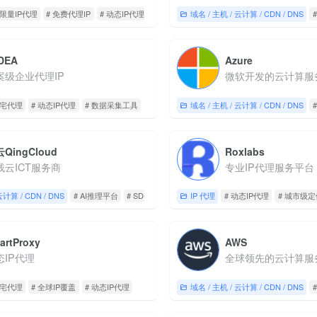
不限量IP代理
# 免费代理IP
# 动态IP代理
域名 / 主机 / 云计算 / CDN / DNS
IDEA
Azure
案级企业代理IP
微软开发的云计算服
云服务器
住宅代理
# 动态IP代理
# 数据采集工具
域名 / 主机 / 云计算 / CDN / DNS
QingCloud
Roxlabs
栈云ICT服务商
专业IP代理服务平台
云计算 / CDN / DNS
# AI推理平台
# SD-WAN服务
# 云原生平台
IP 代理
# 动态IP代理
# 城市级定
artProxy
AWS
态IP代理
全球领先的云计算服
服务
住宅代理
# 全球IP覆盖
# 动态IP代理
域名 / 主机 / 云计算 / CDN / DNS