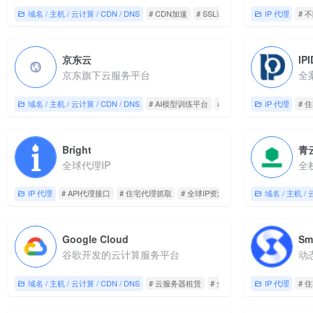
域名 / 主机 / 云计算 / CDN / DNS
# CDN加速
# SSL证书
# VPS托管
IP 代理
# 
京东云
IP
京东旗下云服务平台
全
域名 / 主机 / 云计算 / CDN / DNS
# AI模型训练平台
# 云服务器租赁
IP 代理
# 企业级
# 
Bright
青云
全球代理IP
全
IP 代理
# API代理接口
# 住宅代理抓取
# 全球IP资源池
域名 / 主机 / 
Google Cloud
Sm
谷歌开发的云计算服务平台
动
域名 / 主机 / 云计算 / CDN / DNS
# 云服务器租赁
# 全球CDN加速
IP 代理
# 对象存储
# 