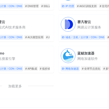
云计算 / CDN / DNS
服务
# DNS管理
# SSL证书
# 个人建站
IP 代理
# AIGC训练支持
# 住宅
普云
赛凡智云
站式AI技术服务商
网易云计算服务
云计算 / CDN / DNS
服务器
# AI大模型应用
# 内容安全风控
域名 / 主机 / 云计算 / CDN / DNS
# 政务大数据平台
no
蓝鲸加速器
名搜索引擎
网络加速软件
云计算 / CDN / DNS
# API集成
# 低价域名注册
# 域名搜索引擎
网络加速器
# 全球节点优化
# 
加载更多