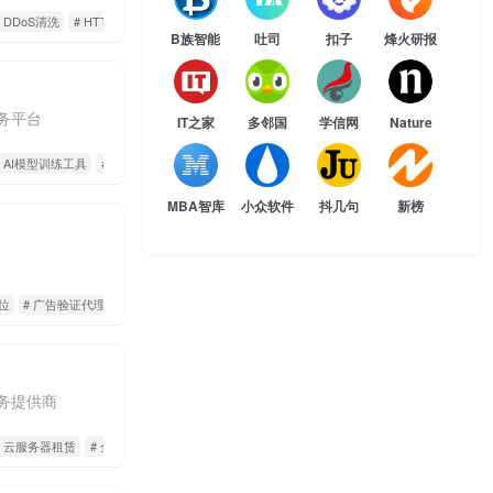
# DDoS清洗
# HTTPS加速
# Web攻击防护
B族智能
吐司
扣子
烽火研报
务平台
IT之家
多邻国
学信网
Nature
# AI模型训练工具
# 云服务器租赁
# 对象存储服务
MBA智库
小众软件
抖几句
新榜
位
# 广告验证代理
务提供商
# 云服务器租赁
# 全球CDN加速
# 对象存储服务