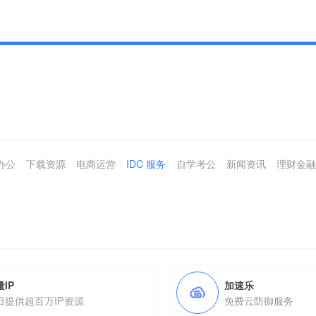
办公
下载资源
电商运营
IDC 服务
自学考公
新闻资讯
理财金融
IP
加速乐
日提供超百万IP资源
免费云防御服务