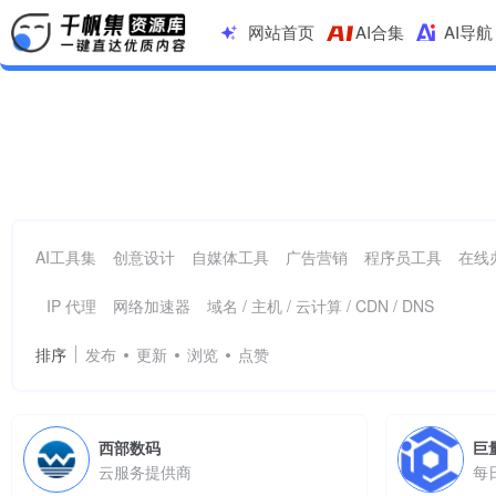
网站首页
AI合集
AI导航
IDC 服务
共 48 篇网址
AI工具集
创意设计
自媒体工具
广告营销
程序员工具
在线
IP 代理
网络加速器
域名 / 主机 / 云计算 / CDN / DNS
排序
发布
更新
浏览
点赞
西部数码
巨量
云服务提供商
每