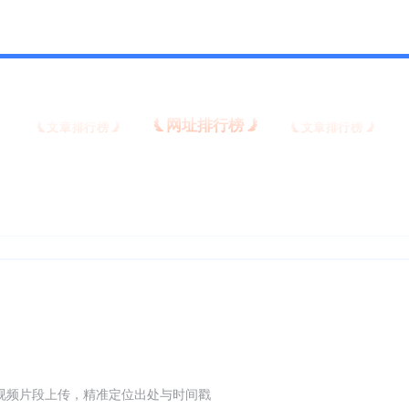
网址排行榜
文章排行榜
文章排行榜
网址热度日榜
根据今天浏览量降序排列
视频片段上传，精准定位出处与时间戳