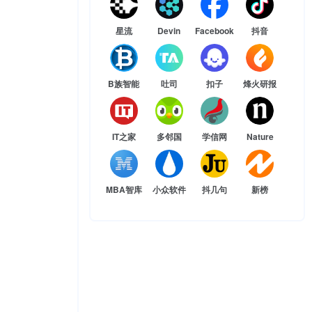
星流
Devin
Facebook
抖音
B族智能
吐司
扣子
烽火研报
IT之家
多邻国
学信网
Nature
MBA智库
小众软件
抖几句
新榜