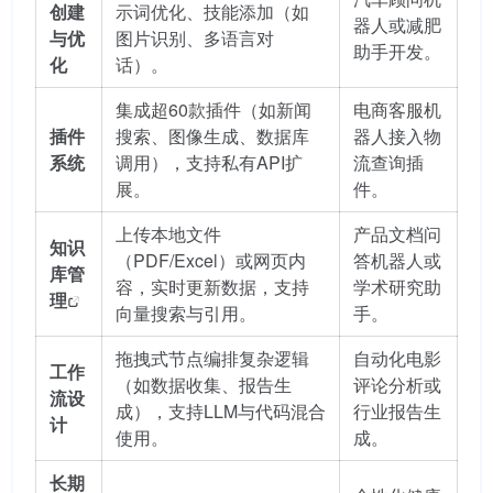
创建
示词优化、技能添加（如
器人或减肥
与优
图片识别、多语言对
助手开发。
化
话）。
集成超60款插件（如新闻
电商客服机
插件
搜索、图像生成、数据库
器人接入物
系统
调用），支持私有API扩
流查询插
展。
件。
上传本地文件
产品文档问
知识
（PDF/Excel）或网页内
答机器人或
库管
容，实时更新数据，支持
学术研究助
理
向量搜索与引用。
手。
拖拽式节点编排复杂逻辑
自动化电影
工作
（如数据收集、报告生
评论分析或
流设
成），支持LLM与代码混合
行业报告生
计
使用。
成。
长期