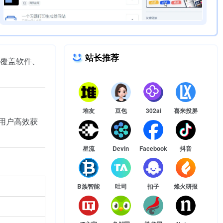
站长推荐
覆盖软件、
堆友
豆包
302ai
喜来投屏
用户高效获
星流
Devin
Facebook
抖音
B族智能
吐司
扣子
烽火研报
。