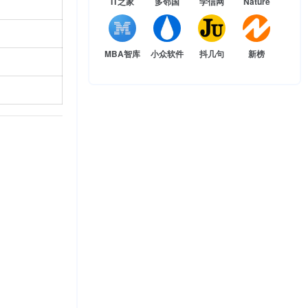
IT之家
多邻国
学信网
Nature
MBA智库
小众软件
抖几句
新榜