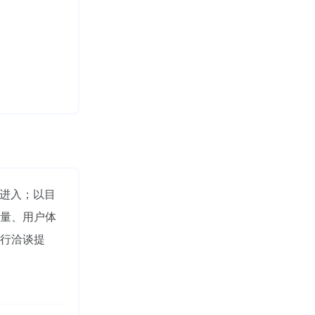
"进入；以目
量、用户体
行洽谈提