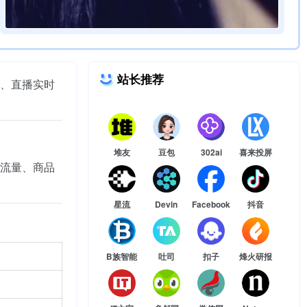
站长推荐
、直播实时
堆友
豆包
302ai
喜来投屏
流量、商品
。
星流
Devin
Facebook
抖音
B族智能
吐司
扣子
烽火研报