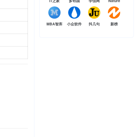
IT之家
多邻国
学信网
Nature
MBA智库
小众软件
抖几句
新榜