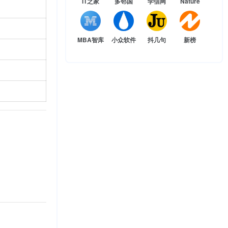
IT之家
多邻国
学信网
Nature
。
MBA智库
小众软件
抖几句
新榜