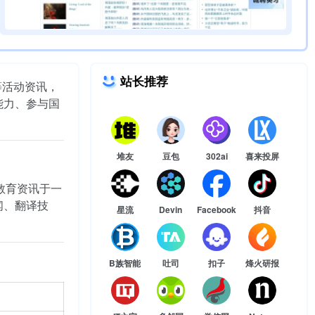
站长推荐
等活动资讯，
能力、参与国
堆友
豆包
302ai
喜来投屏
教育资讯于一
闻、翻译技
星流
Devin
Facebook
抖音
B族智能
吐司
扣子
烽火研报