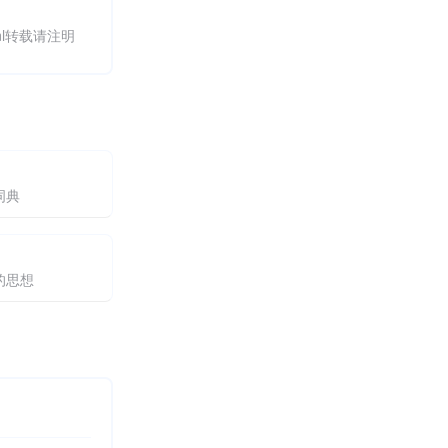
.html转载请注明
词典
的思想