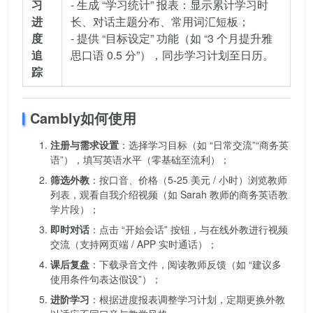
习
- 生成 “学习统计” 报表：显示累计学习时
进
长、对话主题分布、常用词汇短板；
度
- 提供 “目标设定” 功能（如 “3 个月提升雅
追
思口语 0.5 分”），同步学习计划至日历。
踪
Cambly如何使用
注册与需求设置
：选择学习目标（如 “日常交流”“商务英
语”），填写英语水平（零基础至流利）；
筛选外教
：按口音、价格（5-25 美元 / 小时）浏览教师
列表，观看自我介绍视频（如 Sarah 教师的商务英语教
学片段）；
即时对话
：点击 “开始会话” 按钮，与在线外教进行视频
交流（支持网页端 / APP 实时通话）；
课后复盘
：下载录音文件，阅读教师反馈（如 “建议多
使用条件句表达假设”）；
进阶学习
：根据进度报表调整学习计划，定期更换外教