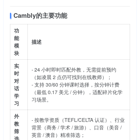
Cambly的主要功能
功
能
描述
模
块
实
- 24 小时即时匹配外教，无需提前预约
时
（如凌晨 2 点仍可找到在线教师）；
对
- 支持 30/60 分钟课时选择，按分钟计费
话
（最低 0.17 美元 / 分钟），适配碎片化学
学
习场景。
习
外
- 按教学资质（TEFL/CELTA 认证）、行业
教
背景（商务 / 学术 / 旅游）、口音（美音 /
筛
英音 / 澳音）精准筛选；
选