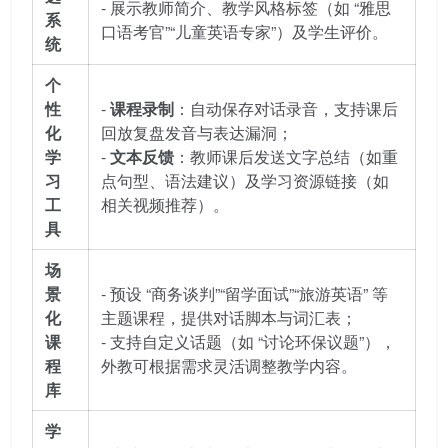
- 展示教师简介、教学风格标签（如 “雅思
系
口语考官”“儿童英语专家”）及学生评价。
统
个
性
-
课程录制
：自动保存对话录音，支持课后
化
回放复盘发音与表达漏洞；
学
-
文本反馈
：教师课后发送文字总结（如重
习
点句型、语法建议）及学习资源链接（如
工
相关视频推荐）。
具
场
景
- 预设 “商务谈判”“留学面试”“旅游英语” 等
化
主题课程，提供对话脚本与词汇表；
课
- 支持自定义话题（如 “讨论环保议题”），
程
外教可根据需求灵活调整教学内容。
库
学