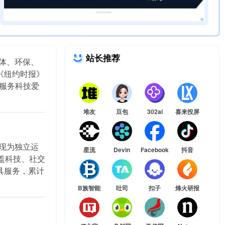
站长推荐
媒体、环保、
《纽约时报》
，服务科技爱
堆友
豆包
302ai
喜来投屏
，现为独立运
星流
Devin
Facebook
抖音
盖科技、社交
工具服务，累计
B族智能
吐司
扣子
烽火研报