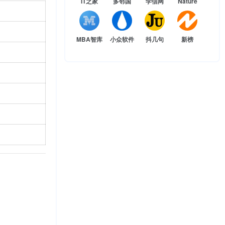
IT之家
多邻国
学信网
Nature
MBA智库
小众软件
抖几句
新榜