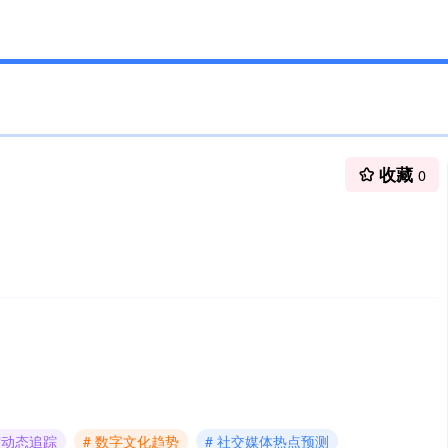
收藏
0
宙动态追踪
# 数字文化趋势
# 社交媒体热点预测