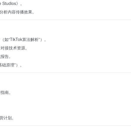
tudios》。
ty，分析内容传播效果。
“TikTok算法解析”）。
会对接技术资源。
或报告。
基础原理”）。
用指南。
。
运营计划。