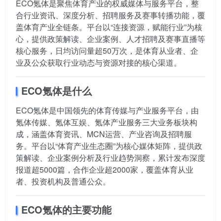
ECO氪体是聚焦体育产业的权威媒体与服务平台，整
合行业资讯、深度分析、招聘服务及赛事转播功能，覆
盖体育产业全链条。平台以“连接资源，赋能行业”为核
心，提供政策解读、企业案例、人才招聘及赛事直播等
核心服务，日均访问量超50万次，是体育从业者、企
业及公众获取行业动态与资源对接的核心渠道。
ECO氪体是什么
ECO氪体是中国领先的体育传媒与产业服务平台，由
氪体传媒、氪体互娱、氪体产业服务三大业务板块构
成，涵盖体育资讯、MCN运营、产业咨询及招聘服
务。平台以“体育产业生态圈”为核心媒体矩阵，提供政
策解读、企业案例分析及行业趋势洞察，累计发布深度
报道超5000篇，合作企业超2000家，覆盖体育从业
者、投资机构及普通公众。
ECO氪体的主要功能