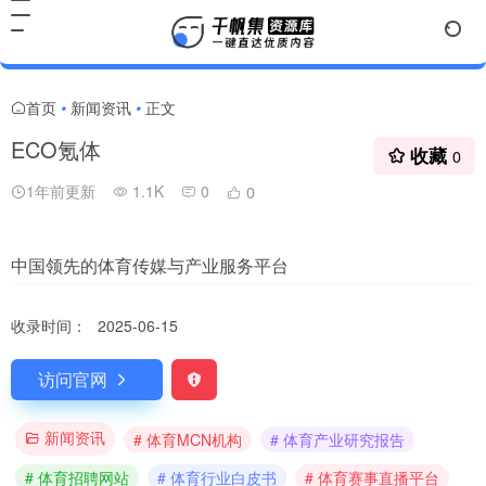
首页
新闻资讯
正文
•
•
ECO氪体
收藏
0
1年前更新
1.1K
0
0
中国领先的体育传媒与产业服务平台
收录时间：
2025-06-15
访问官网
新闻资讯
# 体育MCN机构
# 体育产业研究报告
# 体育招聘网站
# 体育行业白皮书
# 体育赛事直播平台