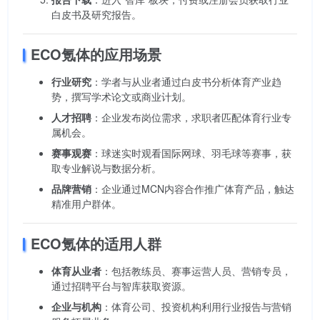
白皮书及研究报告。
ECO氪体的应用场景
行业研究
：学者与从业者通过白皮书分析体育产业趋
势，撰写学术论文或商业计划。
人才招聘
：企业发布岗位需求，求职者匹配体育行业专
属机会。
赛事观赛
：球迷实时观看国际网球、羽毛球等赛事，获
取专业解说与数据分析。
品牌营销
：企业通过MCN内容合作推广体育产品，触达
精准用户群体。
ECO氪体的适用人群
体育从业者
：包括教练员、赛事运营人员、营销专员，
通过招聘平台与智库获取资源。
企业与机构
：体育公司、投资机构利用行业报告与营销