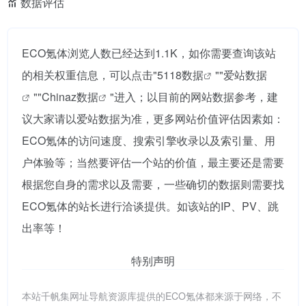
数据评估
ECO氪体浏览人数已经达到1.1K，如你需要查询该站
的相关权重信息，可以点击"
5118数据
""
爱站数据
""
Chinaz数据
"进入；以目前的网站数据参考，建
议大家请以爱站数据为准，更多网站价值评估因素如：
ECO氪体的访问速度、搜索引擎收录以及索引量、用
户体验等；当然要评估一个站的价值，最主要还是需要
根据您自身的需求以及需要，一些确切的数据则需要找
ECO氪体的站长进行洽谈提供。如该站的IP、PV、跳
出率等！
特别声明
本站千帆集网址导航资源库提供的ECO氪体都来源于网络，不