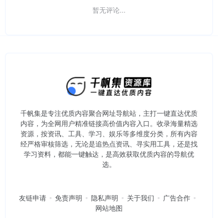
暂无评论...
千帆集是专注优质内容聚合网址导航站，主打一键直达优质
内容，为全网用户精准链接高价值内容入口。​收录海量精选
资源，按资讯、工具、学习、娱乐等多维度分类，所有内容
经严格审核筛选，无论是追热点资讯、寻实用工具，还是找
学习资料，都能一键触达，是高效获取优质内容的导航优
选。
友链申请
免责声明
隐私声明
关于我们
广告合作
网站地图