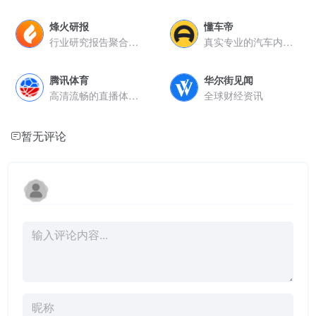
烽火研报
懂车帝
行业研究报告聚合平台
真实专业的汽车内容和便捷选买服务
腾讯体育
华尔街见闻
高清流畅的直播体验以及强大的社交属性
全球财经资讯
暂无评论