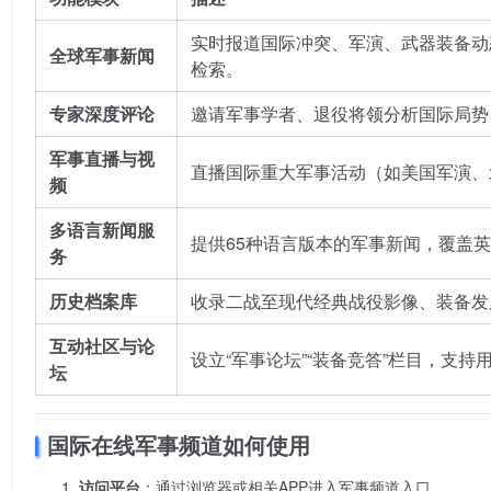
实时报道国际冲突、军演、武器装备动
全球军事新闻
检索。
专家深度评论
邀请军事学者、退役将领分析国际局势
军事直播与视
直播国际重大军事活动（如美国军演、
频
多语言新闻服
提供65种语言版本的军事新闻，覆盖
务
历史档案库
收录二战至现代经典战役影像、装备发
互动社区与论
设立“军事论坛”“装备竞答”栏目，支
坛
国际在线军事频道如何使用
访问平台
：通过浏览器或相关APP进入军事频道入口。