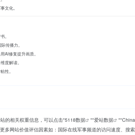
军事文化。
背书。
国际传播力。
用AI修复提升画质。
多维度解读。
户粘性。
该站的相关权重信息，可以点击"
5118数据
""
爱站数据
""
Chin
更多网站价值评估因素如：国际在线军事频道的访问速度、搜索