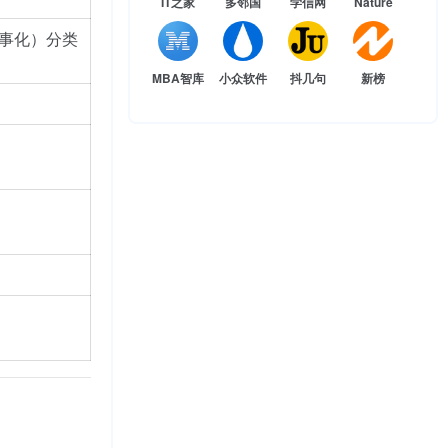
IT之家
多邻国
学信网
Nature
事化）分类
MBA智库
小众软件
抖几句
新榜