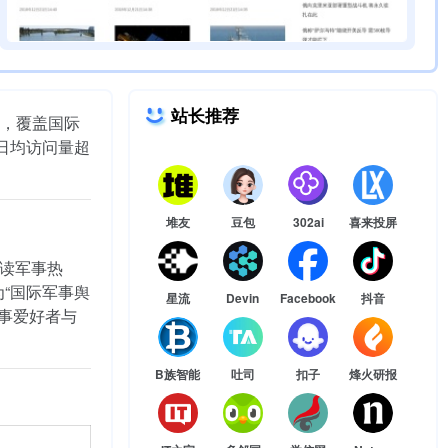
站长推荐
，覆盖国际
日均访问量超
堆友
豆包
302ai
喜来投屏
解读军事热
“国际军事舆
星流
Devin
Facebook
抖音
军事爱好者与
B族智能
吐司
扣子
烽火研报