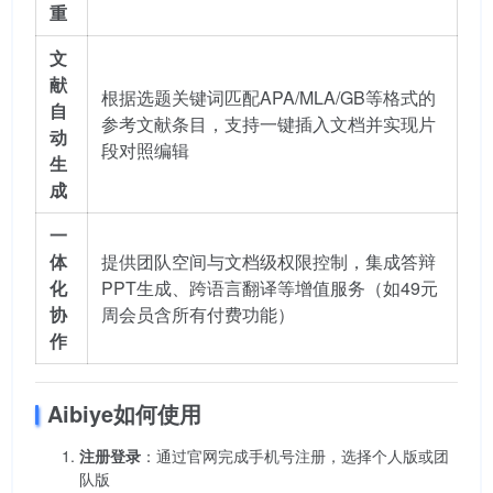
重
文
献
根据选题关键词匹配APA/MLA/GB等格式的
自
参考文献条目，支持一键插入文档并实现片
动
段对照编辑
生
成
一
体
提供团队空间与文档级权限控制，集成答辩
化
PPT生成、跨语言翻译等增值服务（如49元
协
周会员含所有付费功能）
作
Aibiye如何使用
注册登录
：通过官网完成手机号注册，选择个人版或团
队版