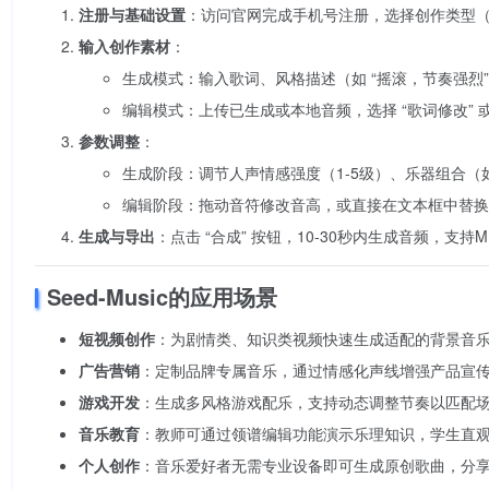
注册与基础设置
：访问官网完成手机号注册，选择创作类型（如 
输入创作素材
：
生成模式：输入歌词、风格描述（如 “摇滚，节奏强烈”
编辑模式：上传已生成或本地音频，选择 “歌词修改” 或 
参数调整
：
生成阶段：调节人声情感强度（1-5级）、乐器组合（
编辑阶段：拖动音符修改音高，或直接在文本框中替换
生成与导出
：点击 “合成” 按钮，10-30秒内生成音频，支
Seed-Music的应用场景
短视频创作
：为剧情类、知识类视频快速生成适配的背景音
广告营销
：定制品牌专属音乐，通过情感化声线增强产品宣
游戏开发
：生成多风格游戏配乐，支持动态调整节奏以匹配
音乐教育
：教师可通过领谱编辑功能演示乐理知识，学生直
个人创作
：音乐爱好者无需专业设备即可生成原创歌曲，分