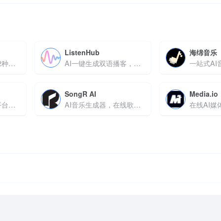
ListenHub
海绵音乐
AI语音生成,支持142种语言和口音
AI一键生成双语播客，智能适配学习与创作需求
SongR AI
Media.io
AI驱动的免费配音平台，支持200 + 声线及多场景语音合成
AI音乐生成器，在线歌曲创作工具
在线AI媒