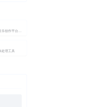
一站式AI音乐创作平台，让灵感瞬间转化为专业级歌曲
体处理工具