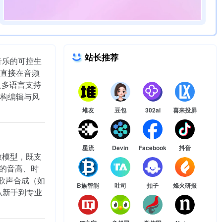
站长推荐
音乐的可控生
直接在音频
及多语言支持
构编辑与风
堆友
豆包
302ai
喜来投屏
星流
Devin
Facebook
抖音
散模型，既支
符的音高、时
言歌声合成（如
B族智能
吐司
扣子
烽火研报
从新手到专业