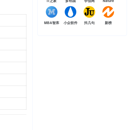
IT之家
多邻国
学信网
Nature
MBA智库
小众软件
抖几句
新榜