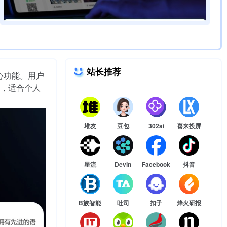
站长推荐
心功能。用户
，适合个人
堆友
豆包
302ai
喜来投屏
星流
Devin
Facebook
抖音
B族智能
吐司
扣子
烽火研报