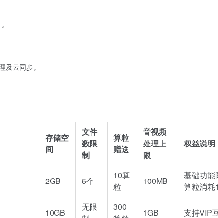
）。
处理及云同步。
文件
音视频
存储空
算粒
数限
处理上
权益说明
间
赠送
制
限
10算
基础功能
2GB
5个
100MB
粒
算粒消耗1
无限
300
10GB
1GB
支持VIP