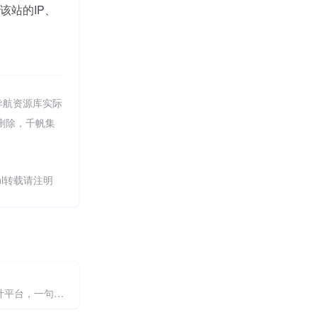
该站的IP、
导航资源库实际
行删除，千帆集
.html转载请注明
o
AI影像设计平台，一句话生成专业视觉内容