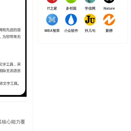
IT之家
多邻国
学信网
Nature
MBA智库
小众软件
抖几句
新榜
其核心能力覆