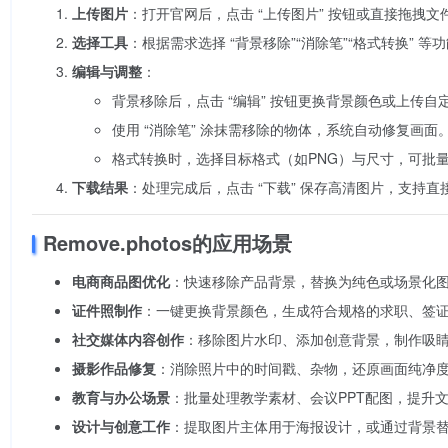
上传图片
：打开官网后，点击 “上传图片” 按钮或直接拖拽
选择工具
：根据需求选择 “背景移除”“消除笔”“格式转换” 
编辑与调整
：
背景移除后，点击 “编辑” 按钮更换背景颜色或上传自
使用 “消除笔” 涂抹需移除的物体，系统自动修复画面
格式转换时，选择目标格式（如PNG）与尺寸，可批
下载结果
：处理完成后，点击 “下载” 保存高清图片，支持
Remove.photos的应用场景
电商商品图优化
：快速移除产品背景，替换为纯色或场景化
证件照制作
：一键更换背景颜色，生成符合规格的求职、签
社交媒体内容创作
：移除图片水印、添加创意背景，制作吸
摄影作品修复
：消除照片中的时间戳、杂物，还原画面纯净
教育与办公场景
：批量处理教学素材、会议PPT配图，提升
设计与创意工作
：提取图片主体用于海报设计，或通过背景