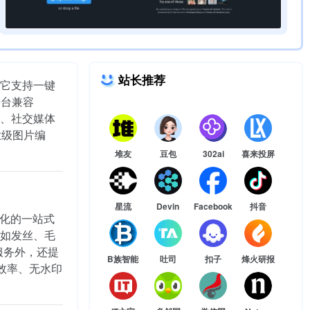
站长推荐
。它支持一键
平台兼容
作、社交媒体
业级图片编
堆友
豆包
302ai
喜来投屏
星流
Devin
Facebook
抖音
优化的一站式
如发丝、毛
服务外，还提
B族智能
吐司
扣子
烽火研报
高效率、无水印