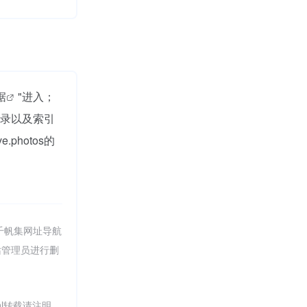
据
"进入；
收录以及索引
hotos的
千帆集网址导航
站管理员进行删
.html转载请注明