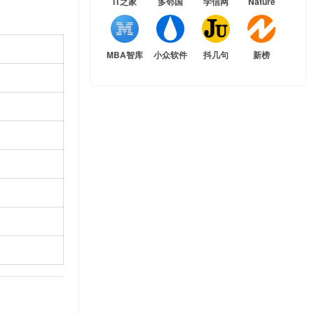
IT之家
多邻国
学信网
Nature
MBA智库
小众软件
抖几句
新榜