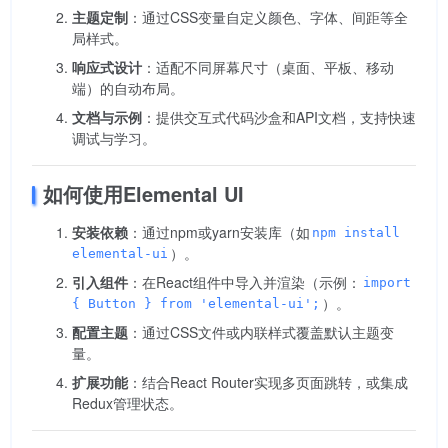
主题定制
：通过CSS变量自定义颜色、字体、间距等全
局样式。
响应式设计
：适配不同屏幕尺寸（桌面、平板、移动
端）的自动布局。
文档与示例
：提供交互式代码沙盒和API文档，支持快速
调试与学习。
如何使用Elemental UI
安装依赖
：通过npm或yarn安装库（如
npm install
）。
elemental-ui
引入组件
：在React组件中导入并渲染（示例：
import
）。
{ Button } from 'elemental-ui';
配置主题
：通过CSS文件或内联样式覆盖默认主题变
量。
扩展功能
：结合React Router实现多页面跳转，或集成
Redux管理状态。