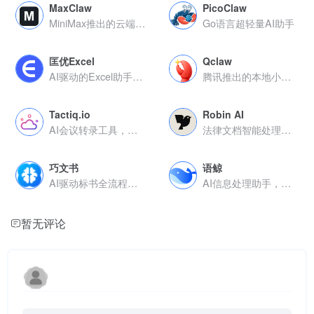
MaxClaw
PicoClaw
MiniMax推出的云端小龙虾AI智能体
Go语言超轻量AI助手
匡优Excel
Qclaw
AI驱动的Excel助手，自然语言搞定数据处理与可视化
腾讯推出的本地小龙虾AI电脑助手
Tactiq.io
Robin AI
AI会议转录工具，实时生成纪要与行动项同步团队
法律文档智能处理工具，加速合同审查与起草流程
巧文书
语鲸
AI驱动标书全流程制作，高效合规提升中标率
AI信息处理助手，支持智能总结与多源内容聚合阅读
暂无评论