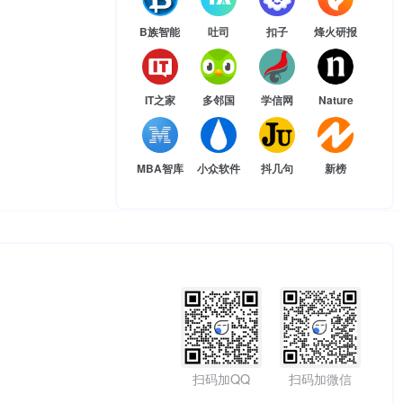
B族智能
吐司
扣子
烽火研报
IT之家
多邻国
学信网
Nature
MBA智库
小众软件
抖几句
新榜
扫码加QQ
扫码加微信