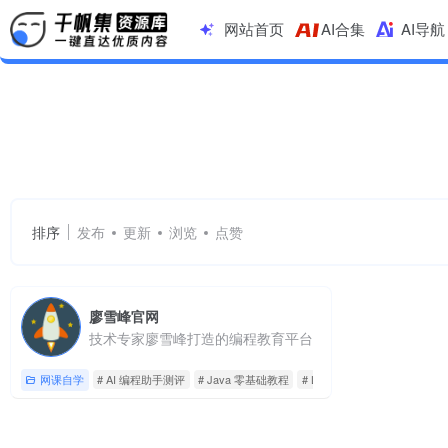
网站首页
AI合集
AI导航
AI 编程助手测评
共 1 篇网址
排序
发布
更新
浏览
点赞
廖雪峰官网
技术专家廖雪峰打造的编程教育平台
网课自学
# AI 编程助手测评
# Java 零基础教程
# LLaMa3 部署