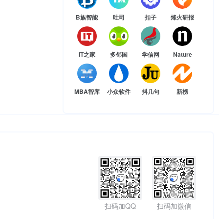
B族智能
吐司
扣子
烽火研报
IT之家
多邻国
学信网
Nature
MBA智库
小众软件
抖几句
新榜
扫码加QQ
扫码加微信