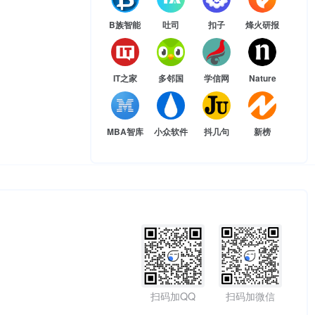
B族智能
吐司
扣子
烽火研报
IT之家
多邻国
学信网
Nature
MBA智库
小众软件
抖几句
新榜
扫码加QQ
扫码加微信