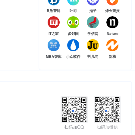
B族智能
吐司
扣子
烽火研报
IT之家
多邻国
学信网
Nature
MBA智库
小众软件
抖几句
新榜
扫码加QQ
扫码加微信