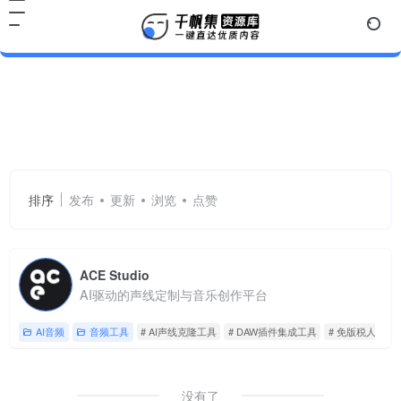
AI声线克隆工具
共 1 篇网址
排序
发布
更新
浏览
点赞
ACE Studio
AI驱动的声线定制与音乐创作平台
AI音频
音频工具
# AI声线克隆工具
# DAW插件集成工具
# 免版税人声资
没有了