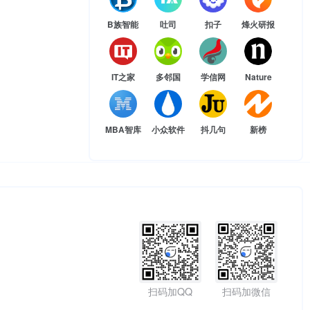
B族智能
吐司
扣子
烽火研报
IT之家
多邻国
学信网
Nature
MBA智库
小众软件
抖几句
新榜
扫码加QQ
扫码加微信