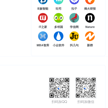
B族智能
吐司
扣子
烽火研报
IT之家
多邻国
学信网
Nature
MBA智库
小众软件
抖几句
新榜
扫码加QQ
扫码加微信