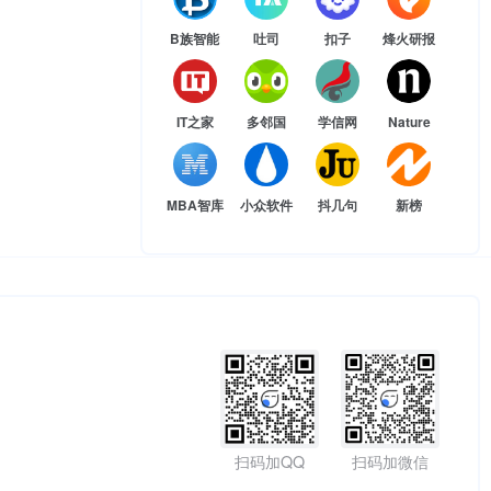
B族智能
吐司
扣子
烽火研报
IT之家
多邻国
学信网
Nature
MBA智库
小众软件
抖几句
新榜
扫码加QQ
扫码加微信