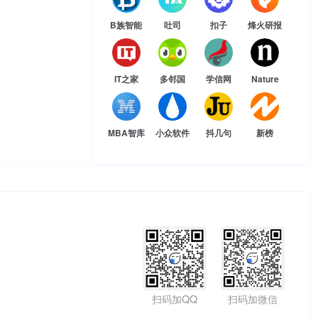
B族智能
吐司
扣子
烽火研报
IT之家
多邻国
学信网
Nature
MBA智库
小众软件
抖几句
新榜
扫码加QQ
扫码加微信