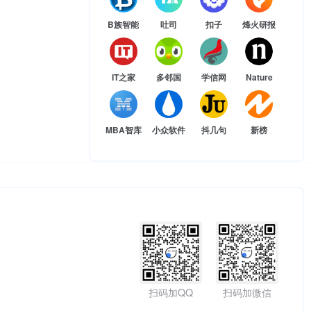
B族智能
吐司
扣子
烽火研报
IT之家
多邻国
学信网
Nature
MBA智库
小众软件
抖几句
新榜
扫码加QQ
扫码加微信