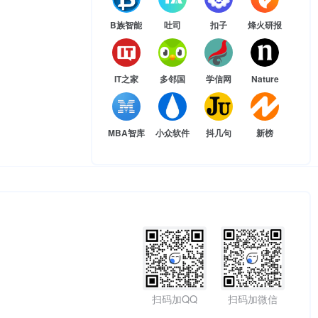
B族智能
吐司
扣子
烽火研报
IT之家
多邻国
学信网
Nature
MBA智库
小众软件
抖几句
新榜
扫码加QQ
扫码加微信