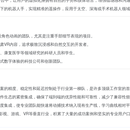
平台中，让用户的虚拟化身拥有自然的手势和肢体语言，增强临场感和沟
境下的机器人手，实现精准的遥操作，应用于太空、深海或手术机器人领
质角色动画的团队，尤其是注重手部细节表现的项目。
严肃VR内容，追求极致沉浸感和自然交互的开发者。
析、康复医学等领域研究的科研人员和学生。
浸式数字体验的科技公司和创新团队。
方案的精度、稳定性和延迟控制处于行业第一梯队，是许多顶级工作室的
软件生态的紧密集成，确保了端到端的优异性能和可靠性，减少了兼容性
具深度集成，使专业团队能快速将动捕技术纳入现有生产线，学习曲线相对
耕影视、游戏、VR等垂直行业，积累了大量的成功案例和坚实的专业用户