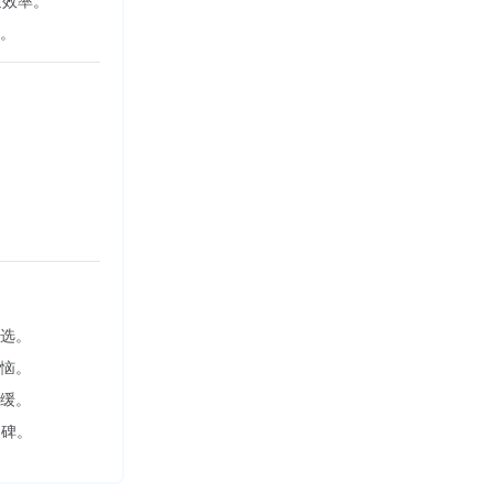
通效率。
域。
首选。
烦恼。
平缓。
口碑。