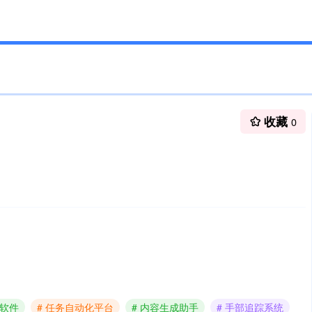
收藏
0
互软件
# 任务自动化平台
# 内容生成助手
# 手部追踪系统