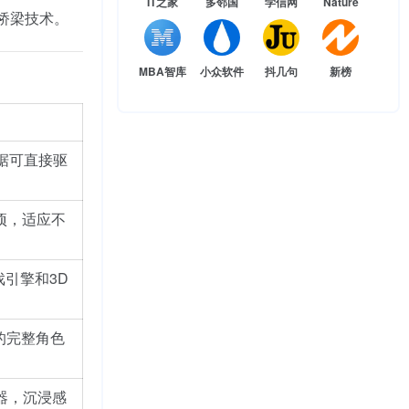
IT之家
多邻国
学信网
Nature
桥梁技术。
MBA智库
小众软件
抖几句
新榜
据可直接驱
项，适应不
戏引擎和3D
尖的完整角色
器，沉浸感