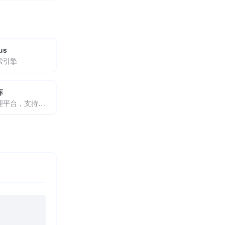
us
索引擎
库
AI知识管理平台，支持文档问答与原文定位