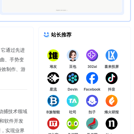
站长推荐
。它通过先进
曲、手势变
堆友
豆包
302ai
喜来投屏
特效制作、游
星流
Devin
Facebook
抖音
部动捕技术领域
B族智能
吐司
扣子
烽火研报
法和软件开发
据，实现业界