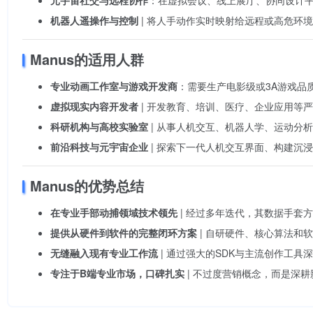
元宇宙社交与远程协作
：在虚拟会议、线上展厅、协同设计
机器人遥操作与控制
| 将人手动作实时映射给远程或高危环
Manus的适用人群
专业动画工作室与游戏开发商
：需要生产电影级或3A游戏品
虚拟现实内容开发者
| 开发教育、培训、医疗、企业应用等
科研机构与高校实验室
| 从事人机交互、机器人学、运动分
前沿科技与元宇宙企业
| 探索下一代人机交互界面、构建沉
Manus的优势总结
在专业手部动捕领域技术领先
| 经过多年迭代，其数据手套
提供从硬件到软件的完整闭环方案
| 自研硬件、核心算法和
无缝融入现有专业工作流
| 通过强大的SDK与主流创作工
专注于B端专业市场，口碑扎实
| 不过度营销概念，而是深