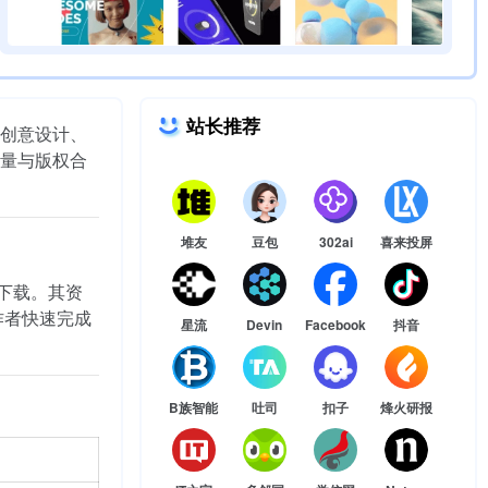
站长推荐
合创意设计、
量与版权合
堆友
豆包
302ai
喜来投屏
户下载。其资
创作者快速完成
星流
Devin
Facebook
抖音
B族智能
吐司
扣子
烽火研报