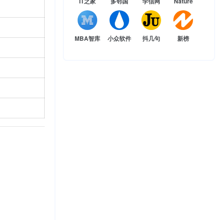
IT之家
多邻国
学信网
Nature
。
MBA智库
小众软件
抖几句
新榜