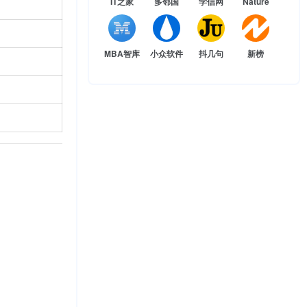
IT之家
多邻国
学信网
Nature
MBA智库
小众软件
抖几句
新榜