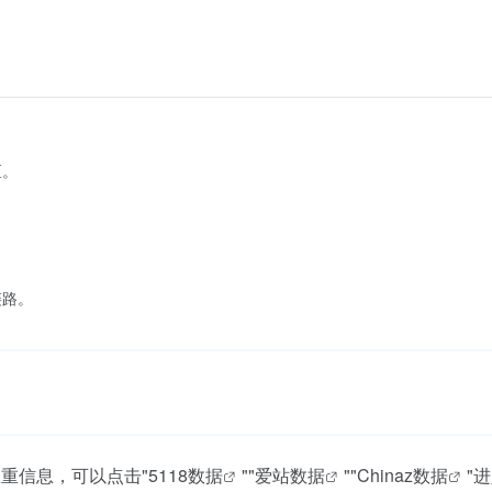
区。
链路。
权重信息，可以点击"
5118数据
""
爱站数据
""
Chinaz数据
"