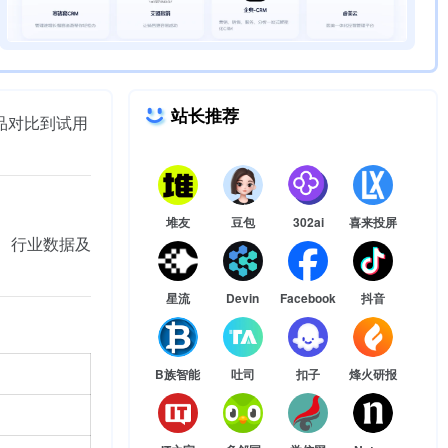
站长推荐
品对比到试用
堆友
豆包
302ai
喜来投屏
、行业数据及
星流
Devin
Facebook
抖音
B族智能
吐司
扣子
烽火研报