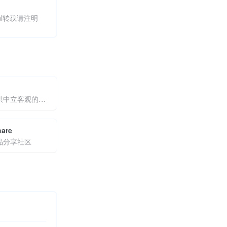
.html转载请注明
为企业提供中立客观的软件选型推荐
hare
品分享社区