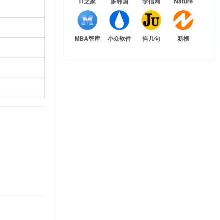
IT之家
多邻国
学信网
Nature
MBA智库
小众软件
抖几句
新榜