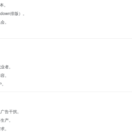
成本。
down排版）。
机会。
职业者。
内容。
户。
免广告干扰。
容生产。
需求。