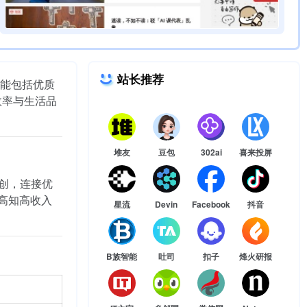
站长推荐
能包括优质
效率与生活品
堆友
豆包
302ai
喜来投屏
共创，连接优
高知高收入
星流
Devin
Facebook
抖音
B族智能
吐司
扣子
烽火研报