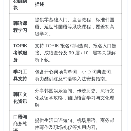
功能模
描述
块
提供零基础入门、发音教程、标准韩国
韩语课
语、延世韩国语等系统课程，覆盖初高
程学习
级学习。
TOPIK
支持 TOPIK 报名时间查询、报名入口链
考试服
接、成绩查分及 99 届 / 101 届等真题解
务
析下载。
学习工
包含开心词场背单词、小 D 词典查词、
具支持
听力酷训练及韩语输入法安装指南。
分享韩国娱乐新闻、传统历史、流行文
韩国文
化及留学攻略，辅助语言学习与文化理
化资讯
解。
口语与
提供生活口语短句、机场用语、商务邮
商务韩
件写作及职场礼仪等实用内容。
语