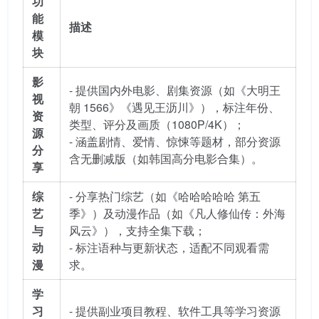
功
能
描述
模
块
影
- 提供国内外电影、剧集资源（如《大明王
视
朝 1566》《遇见王沥川》），标注年份、
资
类型、评分及画质（1080P/4K）；
源
- 涵盖剧情、爱情、惊悚等题材，部分资源
分
含无删减版（如韩国高分电影合集）。
享
综
- 分享热门综艺（如《哈哈哈哈哈 第五
艺
季》）及动漫作品（如《凡人修仙传：外海
与
风云》），支持全集下载；
动
- 标注语种与更新状态，适配不同观看需
漫
求。
学
习
- 提供副业项目教程、软件工具等学习资源