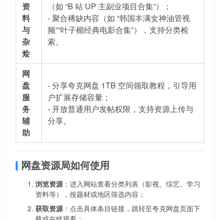
资
（如 “B 站 UP 主副业项目合集”）；
料
- 聚合稀缺内容（如 “韩国丰满女神油管视
与
频”“叶子楣经典电影合集”），支持分类检
杂
索。
烩
网
盘
- 分享夸克网盘 1TB 空间领取教程，引导用
服
户扩展存储容量；
务
- 开放普通用户发帖权限，支持资源上传与
辅
分享。
助
网盘资源局如何使用
浏览资源
：进入网站查看分类列表（影视、综艺、学习
资料等），按题材或地区筛选内容；
获取资源
：点击具体条目链接，跳转至夸克网盘页面下
载或在线观看；