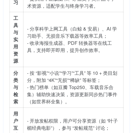
习
术资源，适配学生与终身学习者。
工
具
- 分享科学上网工具（白鲸 & 安易）、AI 学
与
习助手、无损音乐下载器等效率工具；
实
- 收录海报生成器、PDF 转换器等在线工
用
具，支持即开即用，提升创作效率。
资
源
分
- 按 “影视”“小说”“学习”“工具” 等 10 + 类目划
类
分，附加 “4K”“无损”“稀缺” 等标签；
与
- 热门榜单（如豆瓣 Top250、车载音乐合
检
集）辅助快速决策，资源更新同步热门事件
索
（如世界杯全集）。
用
户
- 开放发帖权限，用户可分享资源（如 “叶子
互
楣经典电影”），参与 “发帖规范” 讨论；