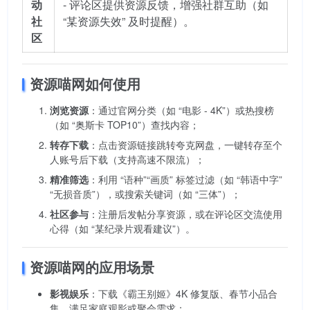
动
- 评论区提供资源反馈，增强社群互助（如
社
“某资源失效” 及时提醒）。
区
资源喵网如何使用
浏览资源
：通过官网分类（如 “电影 - 4K”）或热搜榜
（如 “奥斯卡 TOP10”）查找内容；
转存下载
：点击资源链接跳转夸克网盘，一键转存至个
人账号后下载（支持高速不限流）；
精准筛选
：利用 “语种”“画质” 标签过滤（如 “韩语中字”
“无损音质”），或搜索关键词（如 “三体”）；
社区参与
：注册后发帖分享资源，或在评论区交流使用
心得（如 “某纪录片观看建议”）。
资源喵网的应用场景
影视娱乐
：下载《霸王别姬》4K 修复版、春节小品合
集，满足家庭观影或聚会需求；