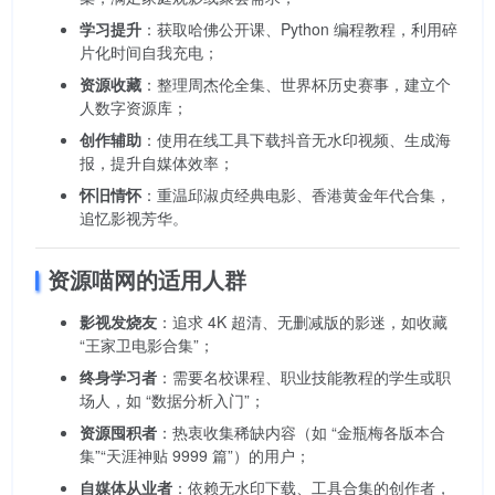
学习提升
：获取哈佛公开课、Python 编程教程，利用碎
片化时间自我充电；
资源收藏
：整理周杰伦全集、世界杯历史赛事，建立个
人数字资源库；
创作辅助
：使用在线工具下载抖音无水印视频、生成海
报，提升自媒体效率；
怀旧情怀
：重温邱淑贞经典电影、香港黄金年代合集，
追忆影视芳华。
资源喵网的适用人群
影视发烧友
：追求 4K 超清、无删减版的影迷，如收藏
“王家卫电影合集”；
终身学习者
：需要名校课程、职业技能教程的学生或职
场人，如 “数据分析入门”；
资源囤积者
：热衷收集稀缺内容（如 “金瓶梅各版本合
集”“天涯神贴 9999 篇”）的用户；
自媒体从业者
：依赖无水印下载、工具合集的创作者，