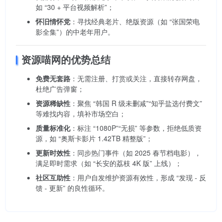
如 “30 + 平台视频解析”；
怀旧情怀党
：寻找经典老片、绝版资源（如 “张国荣电
影全集”）的中老年用户。
资源喵网的优势总结
免费无套路
：无需注册、打赏或关注，直接转存网盘，
杜绝广告弹窗；
资源稀缺性
：聚焦 “韩国 R 级未删减”“知乎盐选付费文”
等难找内容，填补市场空白；
质量标准化
：标注 “1080P”“无损” 等参数，拒绝低质资
源，如 “奥斯卡影片 1.42TB 精整版”；
更新时效性
：同步热门事件（如 2025 春节档电影），
满足即时需求（如 “长安的荔枝 4K 版” 上线）；
社区互助性
：用户自发维护资源有效性，形成 “发现 - 反
馈 - 更新” 的良性循环。