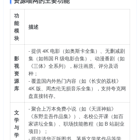
资源喵网的主要功能
功
能
描述
模
块
- 提供 4K 电影（如奥斯卡全集）、无删减剧
影
集（如韩国 R 级电影合集）、动漫番剧（如
视
《三体》全系列），标注画质、评分及语
资
种；
源
- 覆盖国内外热门内容（如《长安的荔枝》
库
4K 版、周杰伦无损音乐全集），支持夸克网
盘直接转存。
- 聚合上万本免费小说（如《天涯神贴》
文
《东野圭吾作品集》）、名校公开课（如百
学
家讲坛全集）、职场技能教程（如 B 站副业
与
项目）；
学
- 提供清华正版图书、茅盾文学奖作品等学