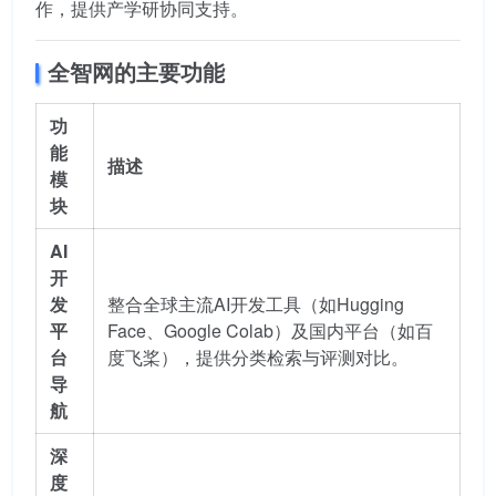
作，提供产学研协同支持。
全智网的主要功能
功
能
描述
模
块
AI
开
发
整合全球主流AI开发工具（如Hugging
平
Face、Google Colab）及国内平台（如百
台
度飞桨），提供分类检索与评测对比。
导
航
深
度