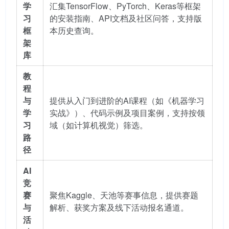
学
汇集TensorFlow、PyTorch、Keras等框架
习
的安装指南、API文档及社区问答，支持版
框
本历史查询。
架
库
教
程
与
提供从入门到进阶的AI课程（如《机器学习
学
实战》）、代码示例及项目案例，支持按领
习
域（如计算机视觉）筛选。
路
径
AI
竞
赛
聚焦Kaggle、天池等赛事信息，提供赛题
与
解析、获奖方案及线下活动报名通道。
活