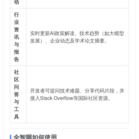
动
行
业
资
实时更新AI政策解读、技术趋势（如大模型
讯
发展）、企业动态及学术论文摘要。
与
报
告
社
区
问
开发者可提问技术难题、分享代码片段，并
答
接入Stack Overflow等国际社区资源。
与
工
具
全智网如何使用