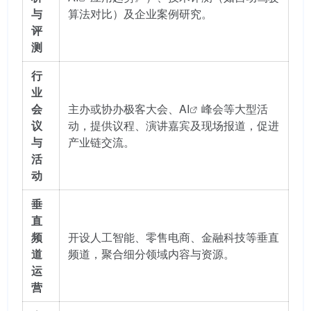
与
算法对比）及企业案例研究。
评
测
行
业
会
主办或协办极客大会、
AI
峰会等大型活
议
动，提供议程、演讲嘉宾及现场报道，促进
与
产业链交流。
活
动
垂
直
频
开设人工智能、零售电商、金融科技等垂直
道
频道，聚合细分领域内容与资源。
运
营