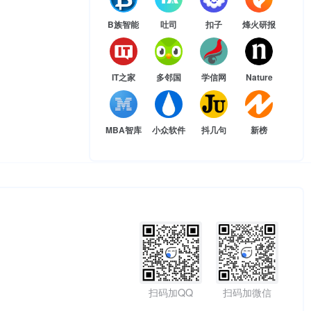
B族智能
吐司
扣子
烽火研报
IT之家
多邻国
学信网
Nature
MBA智库
小众软件
抖几句
新榜
扫码加QQ
扫码加微信