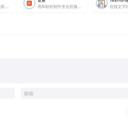
音剪
Text-to-
AI音乐生成器，在线歌曲创作工具
用AI轻松制作专业音频，从剪辑到发布一步到位