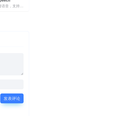
Speech
在线文字转语音，支持多语言、自定义语音及字幕生成，生成高音质音频助力创作与服务
发表评论