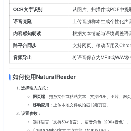
OCR文字识别
从图片、扫描件或PDF中
语音克隆
上传音频样本生成个性化声
内容感知朗读
根据文本情感与语境调整语
跨平台同步
支持网页、移动应用及Chr
音频导出
将语音保存为MP3或WAV
如何使用NaturalReader
选择输入方式
：
网页端
：拖放文件或粘贴文本，支持PDF、图片、网
移动应用
：上传本地文件或拍摄书籍页面。
设置参数
：
选择语言（支持50+语言）、语音角色（200+音色）
启用OCR或AI文本过滤功能（如忽略URL）。