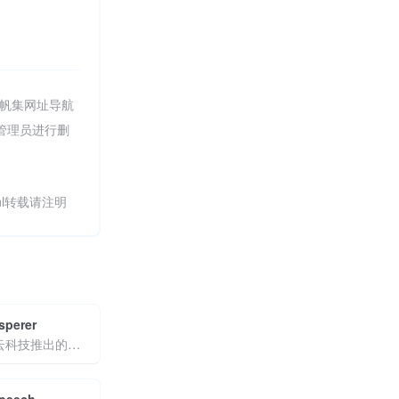
千帆集网址导航
站管理员进行删
.html转载请注明
sperer
由亚马逊云科技推出的AI编程助手