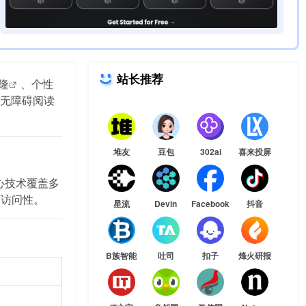
站长推荐
隆
、个性
无障碍阅读
堆友
豆包
302ai
喜来投屏
核心技术覆盖
多
可访问性。
星流
Devin
Facebook
抖音
B族智能
吐司
扣子
烽火研报