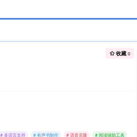
收藏
0
# 多语言支持
# 有声书制作
# 语音克隆
# 阅读辅助工具