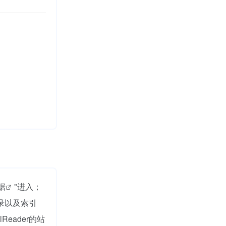
数据
"进入；
收录以及索引
eader的站