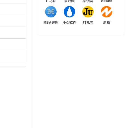
IT之家
多邻国
学信网
Nature
MBA智库
小众软件
抖几句
新榜