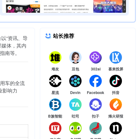
站长推荐
以“资讯、导
部媒体，其内
指南等。
堆友
豆包
302ai
喜来投屏
用车的全流
业影响力
星流
Devin
Facebook
抖音
B族智能
吐司
扣子
烽火研报