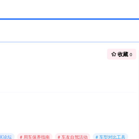
收藏
0
社区论坛
# 用车保养指南
# 车友自驾活动
# 车型对比工具