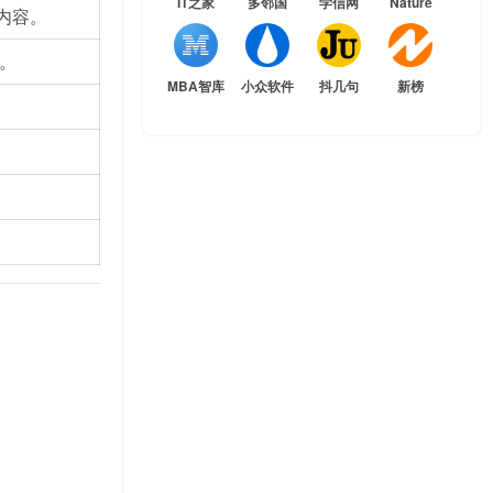
IT之家
多邻国
学信网
Nature
内容。
。
MBA智库
小众软件
抖几句
新榜